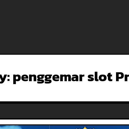
y:
penggemar slot P