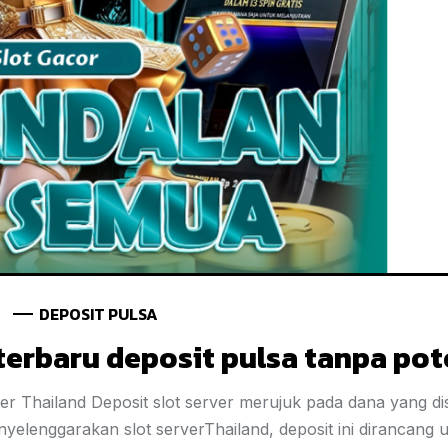
DEPOSIT PULSA
 terbaru deposit pulsa tanpa po
ver Thailand Deposit slot server merujuk pada dana yang d
elenggarakan slot serverThailand, deposit ini dirancang u