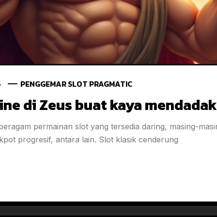
5
PENGGEMAR SLOT PRAGMATIC
line di Zeus buat kaya mendadak
eragam permainan slot yang tersedia daring, masing-mas
kpot progresif, antara lain. Slot klasik cenderung