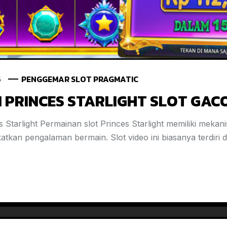
5
PENGGEMAR SLOT PRAGMATIC
DI PRINCES STARLIGHT SLOT GAC
Starlight Permainan slot Princes Starlight memiliki mekan
kan pengalaman bermain. Slot video ini biasanya terdiri d