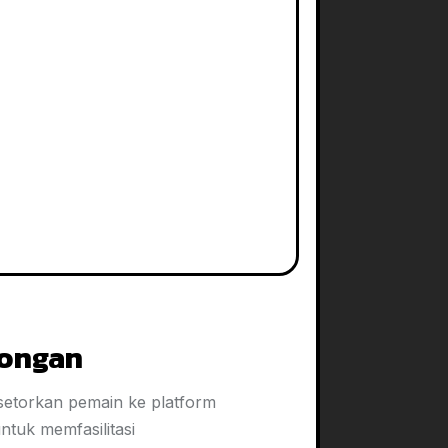
tongan
isetorkan pemain ke platform
ntuk memfasilitasi