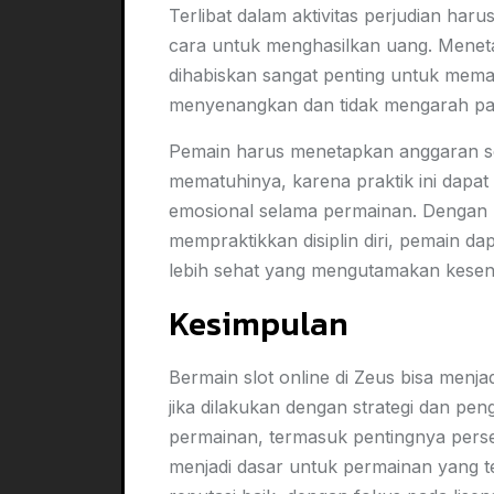
Terlibat dalam aktivitas perjudian haru
cara untuk menghasilkan uang. Menet
dihabiskan sangat penting untuk mema
menyenangkan dan tidak mengarah pad
Pemain harus menetapkan anggaran s
mematuhinya, karena praktik ini dap
emosional selama permainan. Dengan m
mempraktikkan disiplin diri, pemain d
lebih sehat yang mengutamakan kesena
Kesimpulan
Bermain slot online di Zeus bisa men
jika dilakukan dengan strategi dan p
permainan, termasuk pentingnya perse
menjadi dasar untuk permainan yang te