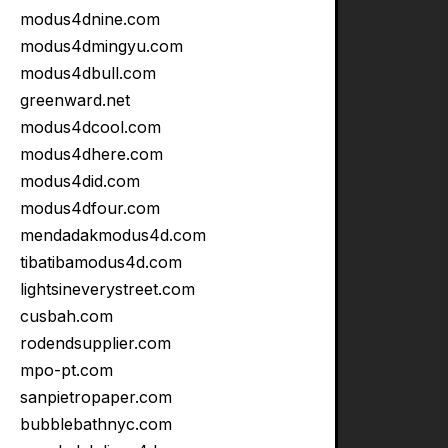
modus4dnine.com
modus4dmingyu.com
modus4dbull.com
greenward.net
modus4dcool.com
modus4dhere.com
modus4did.com
modus4dfour.com
mendadakmodus4d.com
tibatibamodus4d.com
lightsineverystreet.com
cusbah.com
rodendsupplier.com
mpo-pt.com
sanpietropaper.com
bubblebathnyc.com