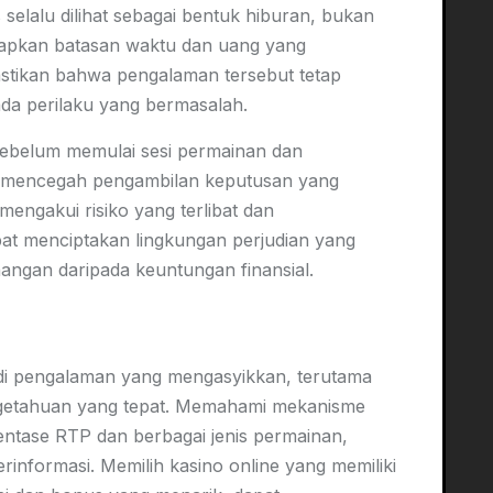
s selalu dilihat sebagai bentuk hiburan, bukan
apkan batasan waktu dan uang yang
stikan bahwa pengalaman tersebut tetap
a perilaku yang bermasalah.
ebelum memulai sesi permainan dan
at mencegah pengambilan keputusan yang
engakui risiko yang terlibat dan
apat menciptakan lingkungan perjudian yang
ngan daripada keuntungan finansial.
jadi pengalaman yang mengasyikkan, terutama
engetahuan yang tepat. Memahami mekanisme
ntase RTP dan berbagai jenis permainan,
rinformasi. Memilih kasino online yang memiliki