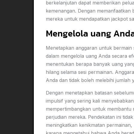
berkelanjutan dapat memberikan pelu
kemenangan. Dengan memanfaatkan bo
mereka untuk mendapatkan jackpot samb
Mengelola uang Anda 
Menetapkan anggaran untuk bermain 
dalam mengelola uang Anda secara efe
menentukan berapa banyak uang yang 
hilang selama sesi permainan. Anggara
Anda dan tidak boleh melebihi jumlah
Dengan menetapkan batasan sebelumn
impulsif yang sering kali menyebabkan 
mempertimbangkan untuk membantu me
perjudian mereka. Pendekatan ini tida
meningkatkan kenikmatan permainan,
karena mengetahui bahwa Anda berad