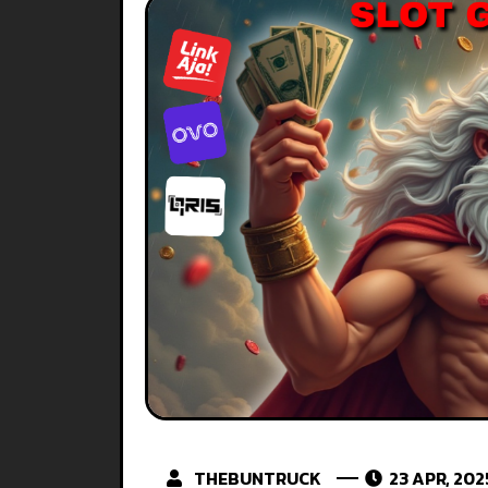
THEBUNTRUCK
23 APR, 202