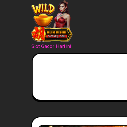
Skip
to
content
Slot Gacor Hari ini