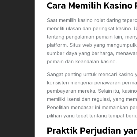
Cara Memilih Kasino 
Saat memilih kasino rolet daring teper
meneliti ulasan dan peringkat kasino
tentang pengalaman pemain lain, men
platform. Situs web yang mengumpulk
sumber daya yang berharga, menawar
pemain dan keandalan kasino.
Sangat penting untuk mencari kasino y
konsisten mengenai penawaran permai
pembayaran mereka. Selain itu, kasino
memiliki lisensi dan regulasi, yang mem
Penelitian mendasar ini memainkan p
pilihan yang tepat tentang tempat berju
Praktik Perjudian y