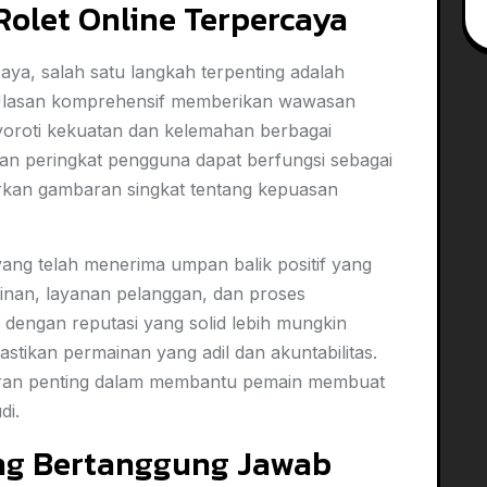
Rolet Online Terpercaya
caya, salah satu langkah terpenting adalah
. Ulasan komprehensif memberikan wawasan
yoroti kekuatan dan kelemahan berbagai
an peringkat pengguna dapat berfungsi sebagai
kan gambaran singkat tentang kepuasan
ang telah menerima umpan balik positif yang
nan, layanan pelanggan, dan proses
 dengan reputasi yang solid lebih mungkin
astikan permainan yang adil dan akuntabilitas.
eran penting dalam membantu pemain membuat
di.
ang Bertanggung Jawab