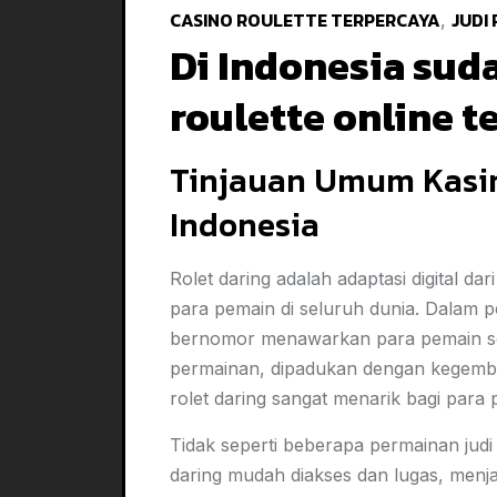
CASINO ROULETTE TERPERCAYA
JUDI
,
Di Indonesia sud
roulette online t
Tinjauan Umum Kasin
Indonesia
Rolet daring adalah adaptasi digital da
para pemain di seluruh dunia. Dalam p
bernomor menawarkan para pemain sen
permainan, dipadukan dengan kegembi
rolet daring sangat menarik bagi par
Tidak seperti beberapa permainan judi 
daring mudah diakses dan lugas, menja