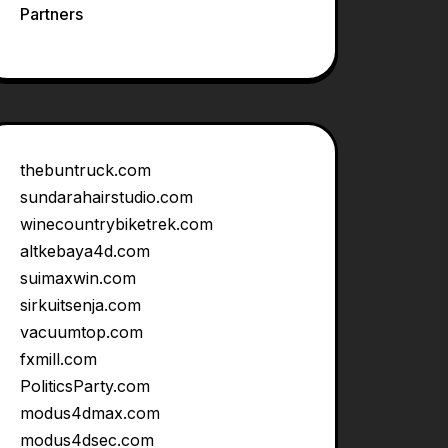
Partners
thebuntruck.com
sundarahairstudio.com
winecountrybiketrek.com
altkebaya4d.com
suimaxwin.com
sirkuitsenja.com
vacuumtop.com
fxmill.com
PoliticsParty.com
modus4dmax.com
modus4dsec.com