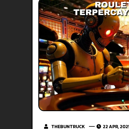
THEBUNTRUCK
22 APR, 202