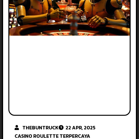
THEBUNTRUCK
22 APR, 2025
CASINO ROULETTE TERPERCAYA