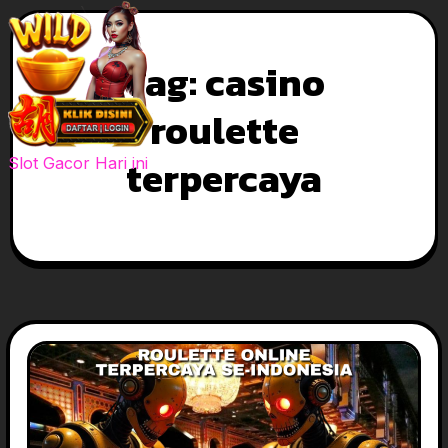
Skip
to
Tag:
casino
content
roulette
terpercaya
Slot Gacor Hari ini