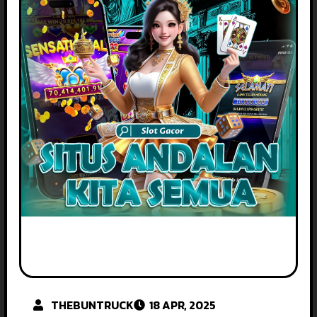
THEBUNTRUCK
18 APR, 2025