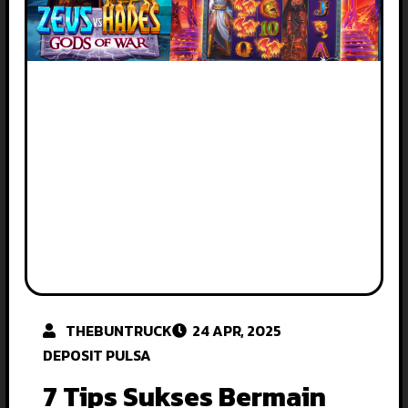
THEBUNTRUCK
24 APR, 2025
DEPOSIT PULSA
7 Tips Sukses Bermain