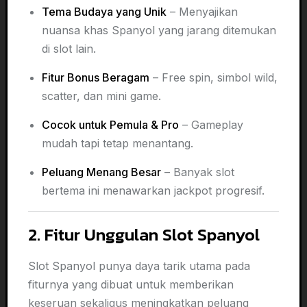
Tema Budaya yang Unik
– Menyajikan
nuansa khas Spanyol yang jarang ditemukan
di slot lain.
Fitur Bonus Beragam
– Free spin, simbol wild,
scatter, dan mini game.
Cocok untuk Pemula & Pro
– Gameplay
mudah tapi tetap menantang.
Peluang Menang Besar
– Banyak slot
bertema ini menawarkan jackpot progresif.
2. Fitur Unggulan Slot Spanyol
Slot Spanyol punya daya tarik utama pada
fiturnya yang dibuat untuk memberikan
keseruan sekaligus meningkatkan peluang