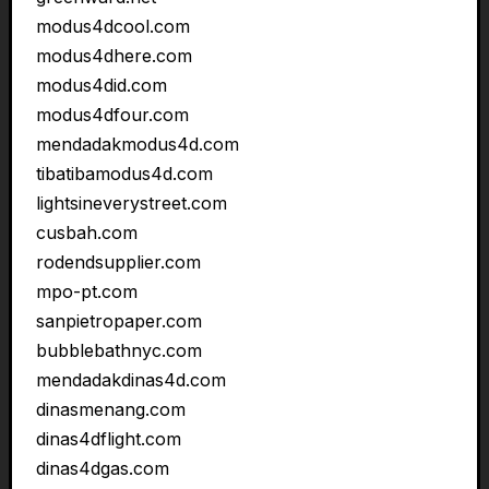
modus4dcool.com
modus4dhere.com
modus4did.com
modus4dfour.com
mendadakmodus4d.com
tibatibamodus4d.com
lightsineverystreet.com
cusbah.com
rodendsupplier.com
mpo-pt.com
sanpietropaper.com
bubblebathnyc.com
mendadakdinas4d.com
dinasmenang.com
dinas4dflight.com
dinas4dgas.com