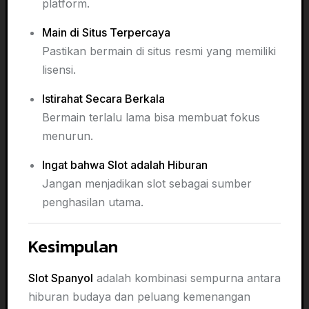
platform.
Main di Situs Terpercaya
Pastikan bermain di situs resmi yang memiliki
lisensi.
Istirahat Secara Berkala
Bermain terlalu lama bisa membuat fokus
menurun.
Ingat bahwa Slot adalah Hiburan
Jangan menjadikan slot sebagai sumber
penghasilan utama.
Kesimpulan
Slot Spanyol
adalah kombinasi sempurna antara
hiburan budaya dan peluang kemenangan