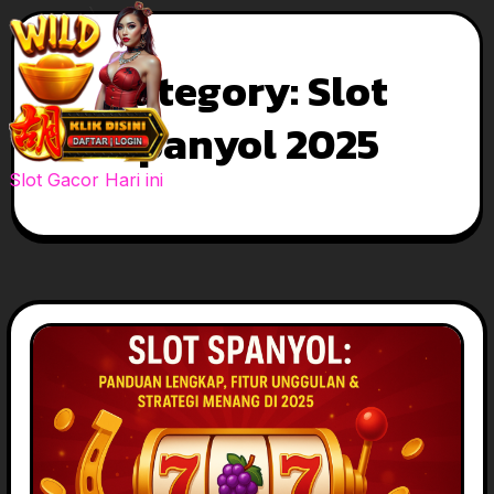
Skip
to
Category:
Slot
content
Spanyol 2025
Slot Gacor Hari ini