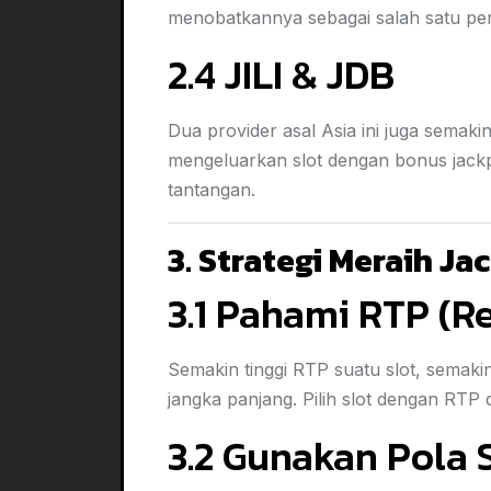
menobatkannya sebagai salah satu pe
2.4 JILI & JDB
Dua provider asal Asia ini juga semaki
mengeluarkan slot dengan bonus jackp
tantangan.
3. Strategi Meraih Ja
3.1 Pahami RTP (Re
Semakin tinggi RTP suatu slot, sema
jangka panjang. Pilih slot dengan RTP 
3.2 Gunakan Pola 