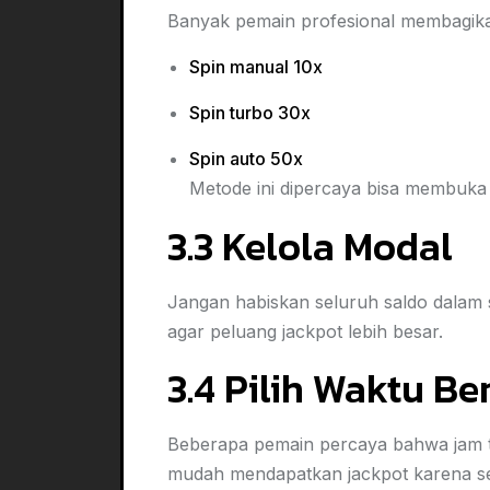
Banyak pemain profesional membagikan
Spin manual 10x
Spin turbo 30x
Spin auto 50x
Metode ini dipercaya bisa membuka p
3.3 Kelola Modal
Jangan habiskan seluruh saldo dalam s
agar peluang jackpot lebih besar.
3.4 Pilih Waktu B
Beberapa pemain percaya bahwa jam tert
mudah mendapatkan jackpot karena ser