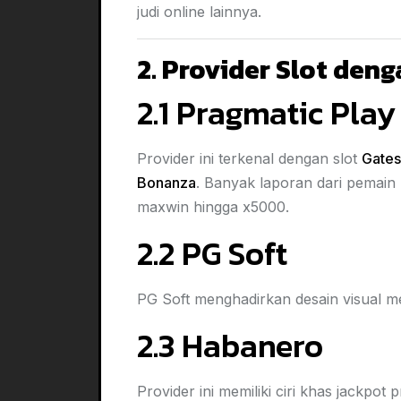
judi online lainnya.
2. Provider Slot den
2.1 Pragmatic Play
Provider ini terkenal dengan slot
Gates
Bonanza
. Banyak laporan dari pemain
maxwin hingga x5000.
2.2 PG Soft
PG Soft menghadirkan desain visual m
2.3 Habanero
Provider ini memiliki ciri khas jackpot