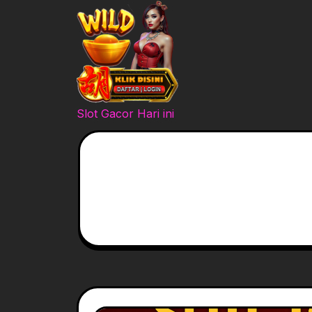
Skip
to
content
Slot Gacor Hari ini