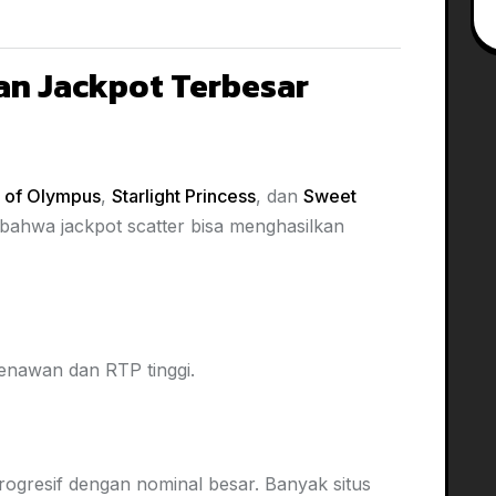
gan Jackpot Terbesar
 of Olympus
,
Starlight Princess
, dan
Sweet
 bahwa jackpot scatter bisa menghasilkan
enawan dan RTP tinggi.
 progresif dengan nominal besar. Banyak situs