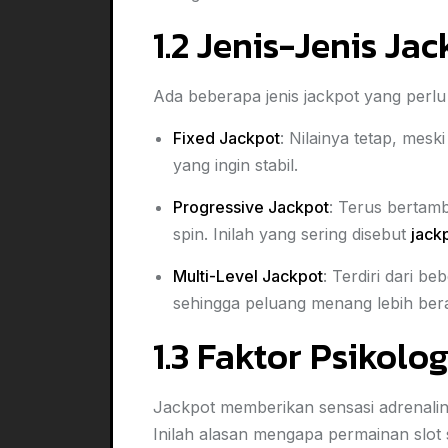
1.2 Jenis-Jenis Ja
Ada beberapa jenis jackpot yang perlu
Fixed Jackpot
: Nilainya tetap, mes
yang ingin stabil.
Progressive Jackpot
: Terus bertam
spin. Inilah yang sering disebut
jack
Multi-Level Jackpot
: Terdiri dari b
sehingga peluang menang lebih ber
1.3 Faktor Psikolog
Jackpot memberikan sensasi adrenali
Inilah alasan mengapa permainan slot se