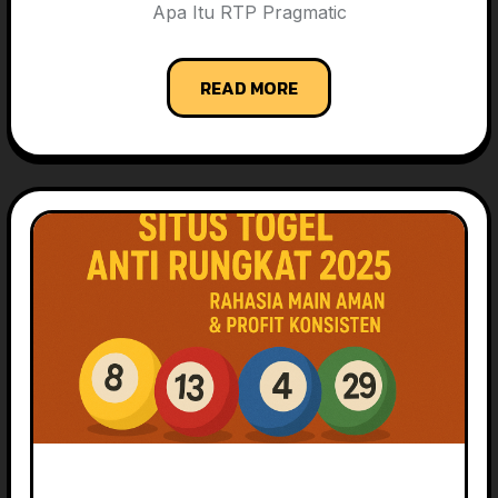
Apa Itu RTP Pragmatic
READ MORE