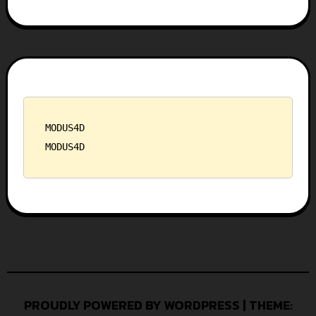
MODUS4D
MODUS4D
PROUDLY POWERED BY WORDPRESS | THEME: