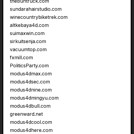
thebuntruck.com
sundarahairstudio.com
winecountrybiketrek.com
altkebaya4d.com
suimaxwin.com
sirkuitsenja.com
vacuumtop.com
fxmill.com
PoliticsParty.com
modus4dmax.com
modus4dsec.com
modus4dnine.com
modus4dmingyu.com
modus4dbull.com
greenward.net
modus4dcool.com
modus4dhere.com