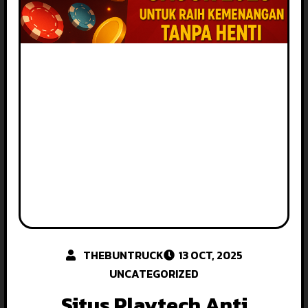
THEBUNTRUCK
13 OCT, 2025
UNCATEGORIZED
Situs Playtech Anti