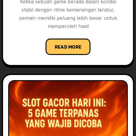
Ketika sebuah game berada dalam kondisi
stabil dengan ritme kemenangan teratur,
pemain memiliki peluang lebih besar untuk
memperoleh hasil
READ MORE