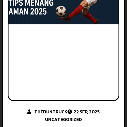
THEBUNTRUCK
22 SEP, 2025
UNCATEGORIZED