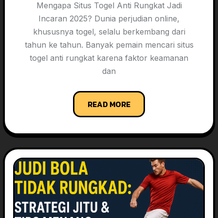
Mengapa Situs Togel Anti Rungkat Jadi
Incaran 2025? Dunia perjudian online,
khususnya togel, selalu berkembang dari
tahun ke tahun. Banyak pemain mencari situs
togel anti rungkat karena faktor keamanan
dan
READ MORE