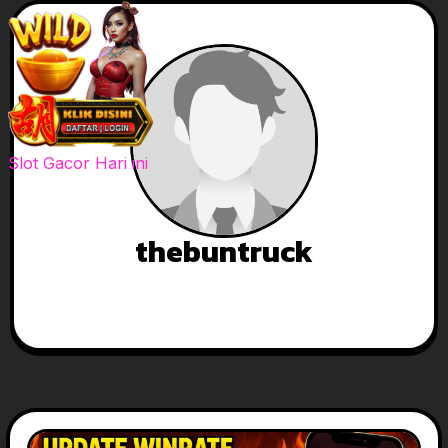
Skip
to
content
Slot Gacor Hari ini
thebuntruck