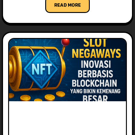
READ MORE