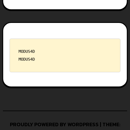
MODUS4D
MODUS4D
PROUDLY POWERED BY WORDPRESS | THEME: