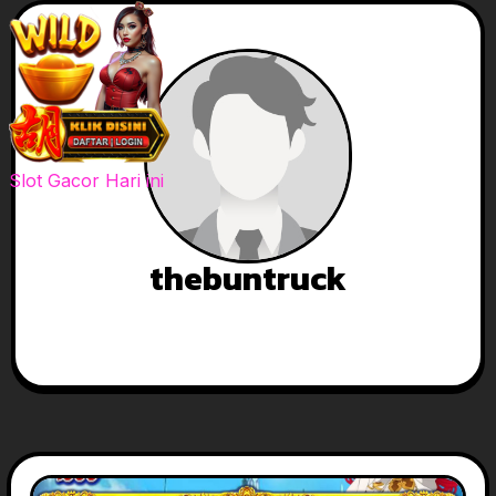
Skip
to
content
Slot Gacor Hari ini
thebuntruck