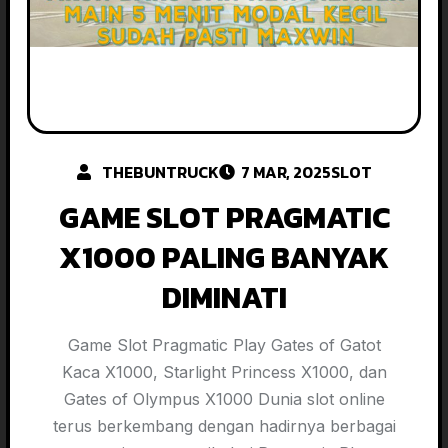
THEBUNTRUCK
7 MAR, 2025
SLOT
GAME SLOT PRAGMATIC
X1000 PALING BANYAK
DIMINATI
Game Slot Pragmatic Play Gates of Gatot
Kaca X1000, Starlight Princess X1000, dan
Gates of Olympus X1000 Dunia slot online
terus berkembang dengan hadirnya berbagai