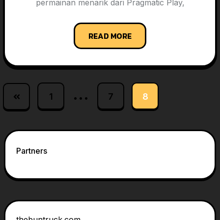
permainan menarik dari Pragmatic Play,
READ MORE
…
1
7
8
Partners
thebuntruck.com