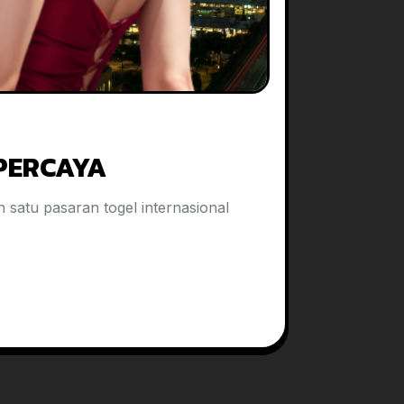
PERCAYA
satu pasaran togel internasional