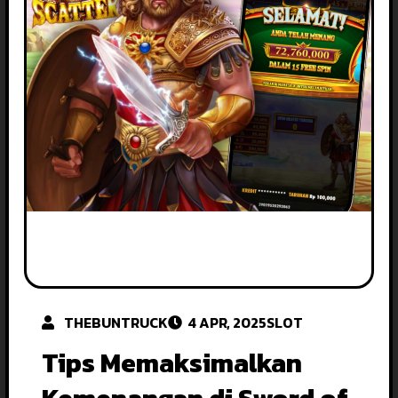
THEBUNTRUCK
4 APR, 2025
SLOT
Tips Memaksimalkan