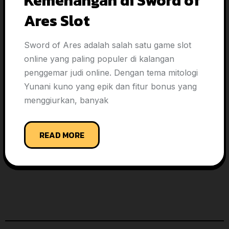
Kemenangan di Sword of
Ares Slot
Sword of Ares adalah salah satu game slot
online yang paling populer di kalangan
penggemar judi online. Dengan tema mitologi
Yunani kuno yang epik dan fitur bonus yang
menggiurkan, banyak
READ MORE