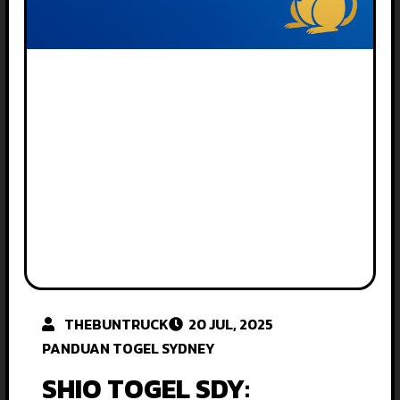
THEBUNTRUCK
20 JUL, 2025
PANDUAN TOGEL SYDNEY
SHIO TOGEL SDY: