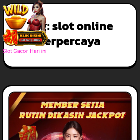
Skip
to
Tag:
slot online
content
terpercaya
Slot Gacor Hari ini