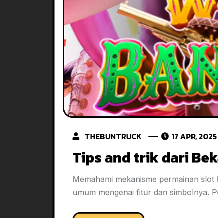
THEBUNTRUCK
17 APR, 2025
Tips and trik dari Be
Memahami mekanisme permainan slot M
umum mengenai fitur dan simbolnya. 