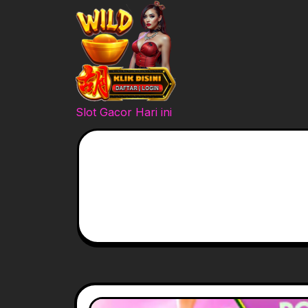
Skip
to
content
Slot Gacor Hari ini