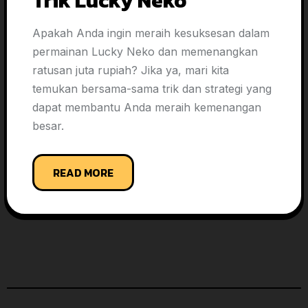
Trik Lucky Neko
Apakah Anda ingin meraih kesuksesan dalam
permainan Lucky Neko dan memenangkan
ratusan juta rupiah? Jika ya, mari kita
temukan bersama-sama trik dan strategi yang
dapat membantu Anda meraih kemenangan
besar.
READ MORE