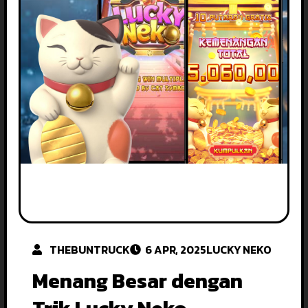
THEBUNTRUCK
6 APR, 2025
LUCKY NEKO
Menang Besar dengan