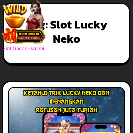
Skip
to
Tag:
Slot Lucky
content
Neko
Slot Gacor Hari ini