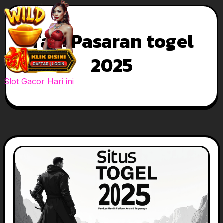
Skip
to
Tag:
Pasaran togel
content
2025
Slot Gacor Hari ini