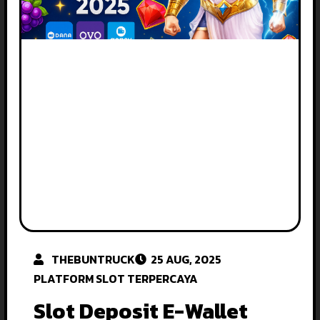
THEBUNTRUCK
25 AUG, 2025
PLATFORM SLOT TERPERCAYA
Slot Deposit E-Wallet