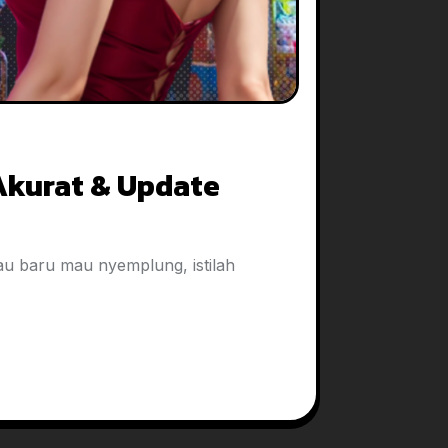
 Akurat & Update
au baru mau nyemplung, istilah