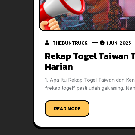
THEBUNTRUCK
1 JUN, 2025
Rekap Togel Taiwan T
Harian
1. Apa Itu Rekap Togel Taiwan dan Ken
“rekap togel” pasti udah gak asing. Na
READ MORE