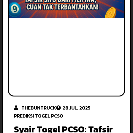
THEBUNTRUCK
28 JUL, 2025
PREDIKSI TOGEL PCSO
Syair Togel PCSO: Tafsir