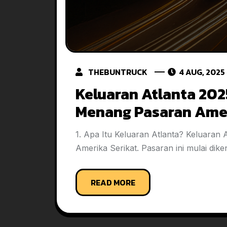
THEBUNTRUCK
4 AUG, 2025
Keluaran Atlanta 202
Menang Pasaran Amer
1. Apa Itu Keluaran Atlanta? Keluaran A
Amerika Serikat. Pasaran ini mulai dik
READ MORE