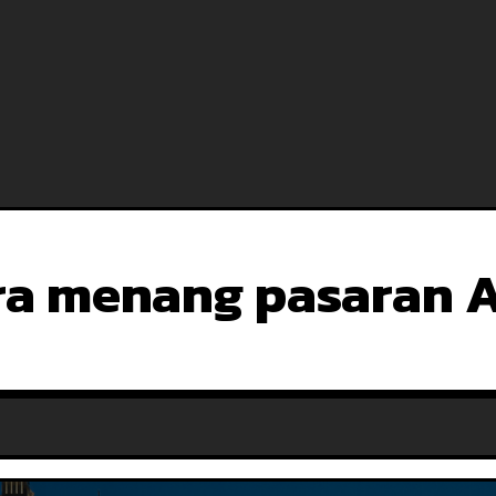
ra menang pasaran 