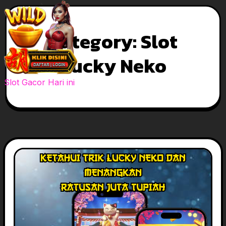
Skip
to
Category:
Slot
content
Lucky Neko
Slot Gacor Hari ini