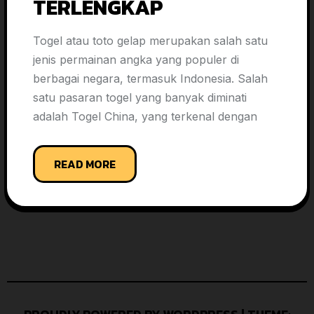
TERLENGKAP
Togel atau toto gelap merupakan salah satu
jenis permainan angka yang populer di
berbagai negara, termasuk Indonesia. Salah
satu pasaran togel yang banyak diminati
adalah Togel China, yang terkenal dengan
READ MORE