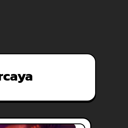
rcaya