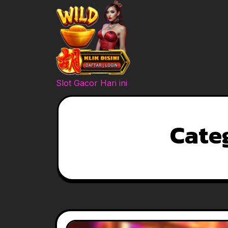
Skip
to
content
Slot Gacor Hari ini
Cate