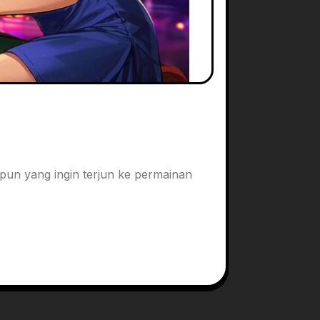
pun yang ingin terjun ke permainan