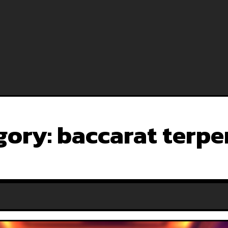
gory:
baccarat terpe