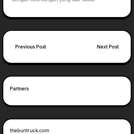
Post
Previous Post
Next Post
navigation
Partners
thebuntruck.com