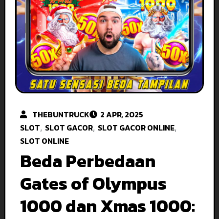
THEBUNTRUCK
2 APR, 2025
SLOT
SLOT GACOR
SLOT GACOR ONLINE
,
,
,
SLOT ONLINE
Beda Perbedaan
Gates of Olympus
1000 dan Xmas 1000: