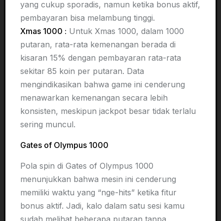
yang cukup sporadis, namun ketika bonus aktif,
pembayaran bisa melambung tinggi.
Xmas 1000 :
Untuk Xmas 1000, dalam 1000
putaran, rata-rata kemenangan berada di
kisaran 15% dengan pembayaran rata-rata
sekitar 85 koin per putaran. Data
mengindikasikan bahwa game ini cenderung
menawarkan kemenangan secara lebih
konsisten, meskipun jackpot besar tidak terlalu
sering muncul.
Gates of Olympus 1000
Pola spin di Gates of Olympus 1000
menunjukkan bahwa mesin ini cenderung
memiliki waktu yang “nge-hits” ketika fitur
bonus aktif. Jadi, kalo dalam satu sesi kamu
sudah melihat beberapa putaran tanpa