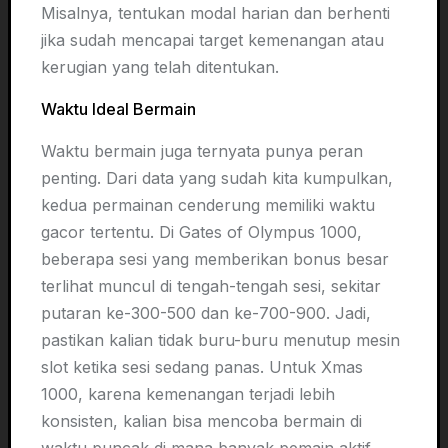
Misalnya, tentukan modal harian dan berhenti
jika sudah mencapai target kemenangan atau
kerugian yang telah ditentukan.
Waktu Ideal Bermain
Waktu bermain juga ternyata punya peran
penting. Dari data yang sudah kita kumpulkan,
kedua permainan cenderung memiliki waktu
gacor tertentu. Di Gates of Olympus 1000,
beberapa sesi yang memberikan bonus besar
terlihat muncul di tengah-tengah sesi, sekitar
putaran ke-300-500 dan ke-700-900. Jadi,
pastikan kalian tidak buru-buru menutup mesin
slot ketika sesi sedang panas. Untuk Xmas
1000, karena kemenangan terjadi lebih
konsisten, kalian bisa mencoba bermain di