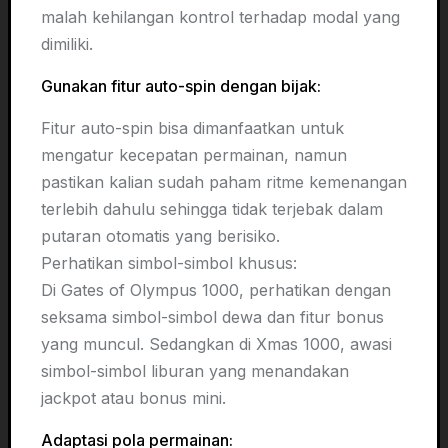
malah kehilangan kontrol terhadap modal yang
dimiliki.
Gunakan fitur auto-spin dengan bijak:
Fitur auto-spin bisa dimanfaatkan untuk
mengatur kecepatan permainan, namun
pastikan kalian sudah paham ritme kemenangan
terlebih dahulu sehingga tidak terjebak dalam
putaran otomatis yang berisiko.
Perhatikan simbol-simbol khusus:
Di Gates of Olympus 1000, perhatikan dengan
seksama simbol-simbol dewa dan fitur bonus
yang muncul. Sedangkan di Xmas 1000, awasi
simbol-simbol liburan yang menandakan
jackpot atau bonus mini.
Adaptasi pola permainan: