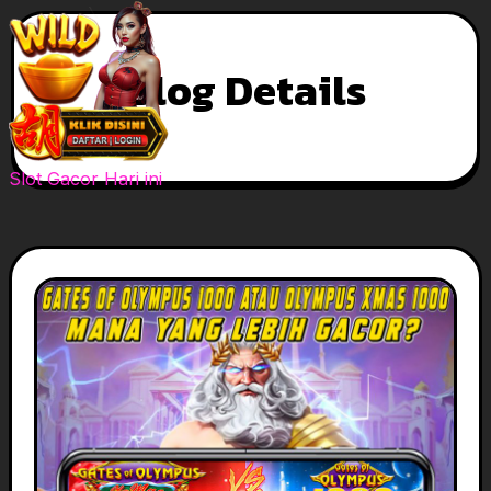
Skip
to
Blog Details
content
Slot Gacor Hari ini