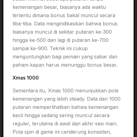
kemenangan besar, biasanya ada waktu
tertentu dimana bonus bakal muncul secara
tiba-tiba. Data mengindikasikan bahwa bonus
biasanya muncul di sekitar putaran ke-300
hingga ke-500 dan lagi di putaran ke-700
sampai ke-900. Teknik ini cukup
menguntungkan bagi pemain yang sabar dan
paham kapan harus menunggu bonus besar.
Xmas 1000
Sementara itu, Xmas 1000 menunjukkan pola
kemenangan yang lebih steady. Data dari 1000
putaran memperlihatkan bahwa kemenangan
kecil hingga sedang sering muncul secara
reguler, terutama di awal dan akhir sesi main.
Pola spin di game ini cenderung konsisten,